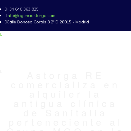
+34 640 363 825
info@agenciastorga.com
Calle Donoso Cortés 8 2º D 28015 - Madrid
Astorga RE
comercializa en
alquiler la
antigua clínica
de Sanitalia
perteneciente al