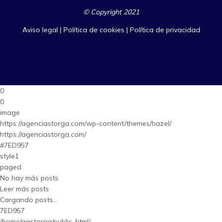
© Copyright 2021
Aviso legal
|
Política de cookies
|
Política de privacidad
0
0
image
https://agenciastorga.com/wp-content/themes/hazel/
https://agenciastorga.com/
#7ED957
style1
paged
No hay más posts
Leer más posts
Cargando posts...
7ED957
/home/aastorga/public_html/