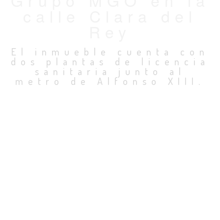
Grupo MGO en la
calle Clara del
Rey
El inmueble cuenta con
dos plantas de licencia
sanitaria junto al
metro de Alfonso XIII.