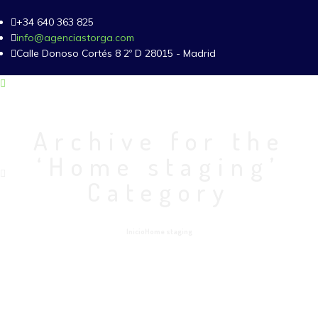
+34 640 363 825
info@agenciastorga.com
Calle Donoso Cortés 8 2º D 28015 - Madrid
Archive for the
‘Home staging’
Category
Inicio
Home staging