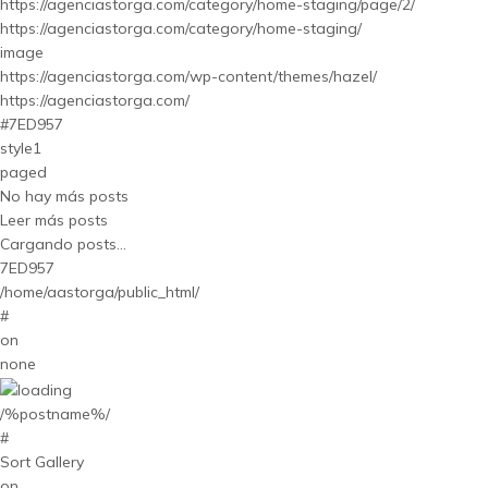
https://agenciastorga.com/category/home-staging/page/2/
https://agenciastorga.com/category/home-staging/
image
https://agenciastorga.com/wp-content/themes/hazel/
https://agenciastorga.com/
#7ED957
style1
paged
No hay más posts
Leer más posts
Cargando posts...
7ED957
/home/aastorga/public_html/
#
on
none
/%postname%/
#
Sort Gallery
on