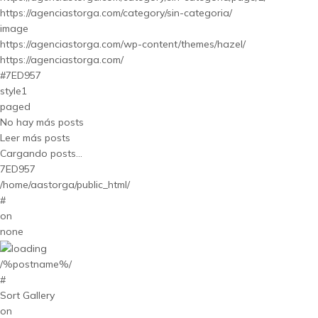
https://agenciastorga.com/category/sin-categoria/
image
https://agenciastorga.com/wp-content/themes/hazel/
https://agenciastorga.com/
#7ED957
style1
paged
No hay más posts
Leer más posts
Cargando posts...
7ED957
/home/aastorga/public_html/
#
on
none
/%postname%/
#
Sort Gallery
on