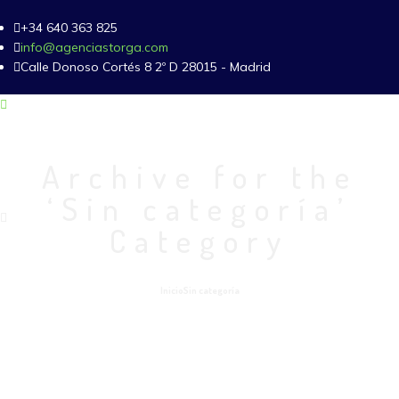
+34 640 363 825
info@agenciastorga.com
Calle Donoso Cortés 8 2º D 28015 - Madrid
Archive for the
‘Sin categoría’
Category
Inicio
Sin categoría